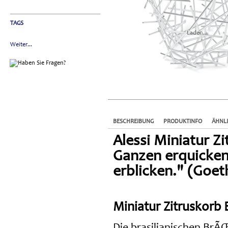
TAGS
Laden...
Weiter...
BESCHREIBUNG
PRODUKTINFO
ÄHNL
Alessi Miniatur Z
Ganzen erquicken
erblicken." (Goet
Miniatur Zitruskorb
Die brasilianischen Br