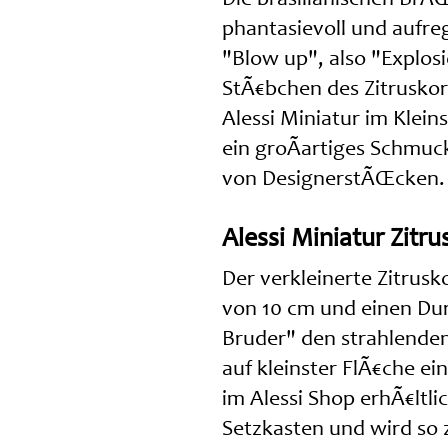
phantasievoll und aufre
"Blow up", also "Explos
StÃ€bchen des Zitruskor
Alessi Miniatur im Klei
ein groÃartiges Schmu
von DesignerstÃŒcken.
Alessi Miniatur Zit
Der verkleinerte Zitrus
von 10 cm und einen Dur
Bruder" den strahlenden
auf kleinster FlÃ€che e
im Alessi Shop erhÃ€ltl
Setzkasten und wird so