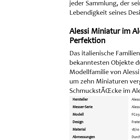
jeder Sammlung, der se
Lebendigkeit seines Desi
Alessi Miniatur im Al
Perfektion
Das italienische Famili
bekanntesten Objekte d
Modellfamilie von Aless
um zehn Miniaturen verg
SchmuckstÃŒcke im Ales
Hersteller
Aless
Messer-Serie
Aless
Modell
FC03
Design
Frat
Material
18/10
Abmessungen
Durc