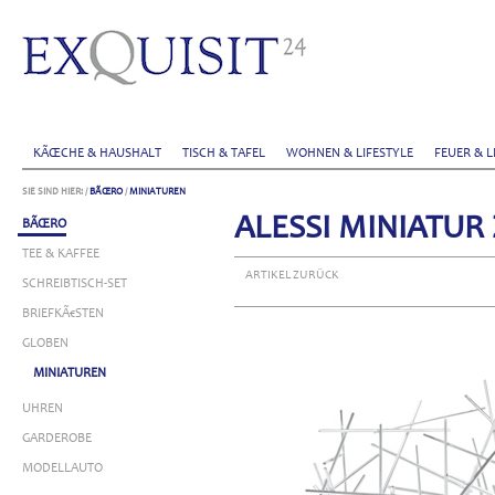
KÃŒCHE & HAUSHALT
TISCH & TAFEL
WOHNEN & LIFESTYLE
FEUER & L
SIE SIND HIER:
/
BÃŒRO
/
MINIATUREN
ALESSI MINIATUR
BÃŒRO
TEE & KAFFEE
ARTIKEL ZURÜCK
SCHREIBTISCH-SET
BRIEFKÃ€STEN
GLOBEN
MINIATUREN
UHREN
GARDEROBE
MODELLAUTO