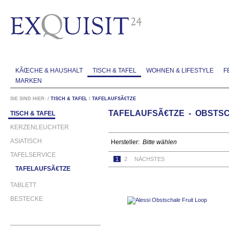
KÃŒCHE & HAUSHALT
TISCH & TAFEL
WOHNEN & LIFESTYLE
F
MARKEN
SIE SIND HIER:
/
TISCH & TAFEL
/
TAFELAUFSÃ€TZE
TAFELAUFSÃ€TZE - OBSTSC
TISCH & TAFEL
KERZENLEUCHTER
ASIATISCH
Hersteller:
Bitte wählen
TAFELSERVICE
1
2
NÄCHSTES
TAFELAUFSÃ€TZE
TABLETT
BESTECKE