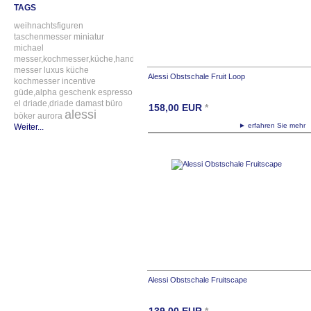
TAGS
weihnachtsfiguren
taschenmesser
miniatur
michael
messer,kochmesser,küche,handgefertigt
messer
luxus
küche
Alessi Obstschale Fruit Loop
kochmesser
incentive
güde,alpha
geschenk
espresso
el
driade,driade
damast
büro
158,00
EUR
*
alessi
böker
aurora
► erfahren Sie meh
Weiter...
Alessi Obstschale Fruitscape
139,00
EUR
*