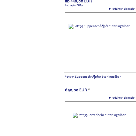
ab
448,00
EUR
6 1 | 74,67
EUR
/1
► erfahren Sie meh
Pott 33 SuppenschÃ¶pfer Sterlingsilber
690,00
EUR
*
► erfahren Sie meh