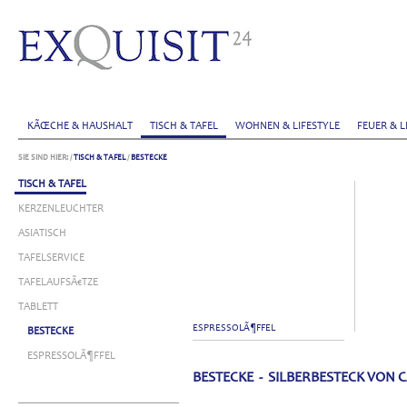
KÃŒCHE & HAUSHALT
TISCH & TAFEL
WOHNEN & LIFESTYLE
FEUER & L
SIE SIND HIER:
/
TISCH & TAFEL
/
BESTECKE
TISCH & TAFEL
KERZENLEUCHTER
ASIATISCH
TAFELSERVICE
TAFELAUFSÃ€TZE
TABLETT
ESPRESSOLÃ¶FFEL
BESTECKE
ESPRESSOLÃ¶FFEL
BESTECKE - SILBERBESTECK VON 