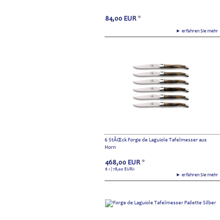
84,00
EUR
*
► erfahren Sie meh
6 StÃŒck Forge de Laguiole Tafelmesser aus
Horn
468,00
EUR
*
6 1 | 78,00
EUR
/1
► erfahren Sie meh