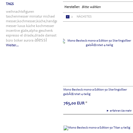
TAGS
Hersteller:
Bitte wählen
weihnachtsfiguren
taschenmesser
miniatur
michael
1
2
NÄCHSTES
messer,kochmesser,küche,handgefertigt
messer
luxus
küche
kochmesser
incentive
güde,alpha
geschenk
espresso
el
driade,driade
damast
alessi
büro
böker
aurora
Weiter...
Mono Besteck mono-a Edition 50 Sterlingsilber
gebÃŒrstet 4-teilig
765,00
EUR
*
► erfahren Sie meh