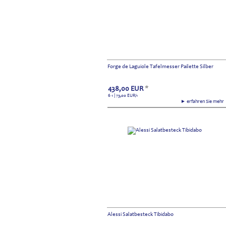
Forge de Laguiole Tafelmesser Pailette Silber
438,00
EUR
*
6 1 | 73,00
EUR
/1
► erfahren Sie meh
Alessi Salatbesteck Tibidabo