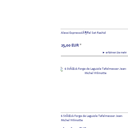
Alessi EspressolÃ¶ffel Set Rashid
25,00
EUR
*
► erfahren Sie meh
6 StÃŒck Forge de Laguiole Tafelmesser Jean-
Michel Wilmotte