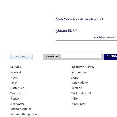
Driade Tafelaufsatz Matthew Boulton III
588,00
EUR
*
► erfahren Sie meh
ABONN
ANZEIGEN
?
Newsletter
SERVICE
INFORMATIONEN
Kontakt
Impressum
News
AGBs
Links
Datenschutz
Gästebuch
Versand
Warenkorb
Widerrufsrecht
Konto
Hilfe
Merkzettel
Newsletter
Sitemap Artikel
Sitemap Kategorien