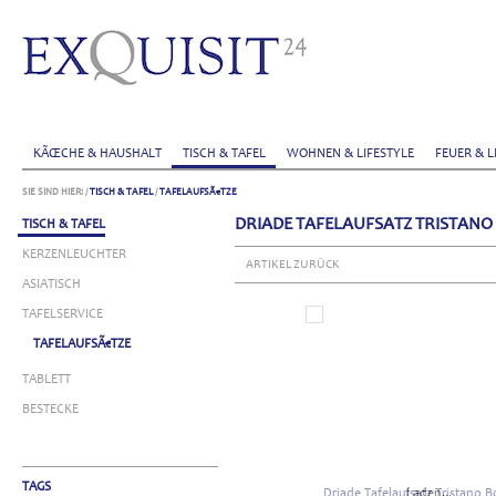
KÃŒCHE & HAUSHALT
TISCH & TAFEL
WOHNEN & LIFESTYLE
FEUER & L
SIE SIND HIER:
/
TISCH & TAFEL
/
TAFELAUFSÃ€TZE
DRIADE TAFELAUFSATZ TRISTANO 
TISCH & TAFEL
KERZENLEUCHTER
ARTIKEL ZURÜCK
ASIATISCH
TAFELSERVICE
TAFELAUFSÃ€TZE
TABLETT
BESTECKE
TAGS
Laden...