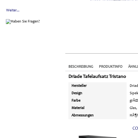
Weiter...
BESCHREIBUNG
PRODUKTINFO
ÄHNL
Driade Tafelaufsatz Tristano
Hersteller
Dria
Design
Sipe
Farbe
grÃŒ
Material
Glas
Abmessungen
HÃ¶h
CO