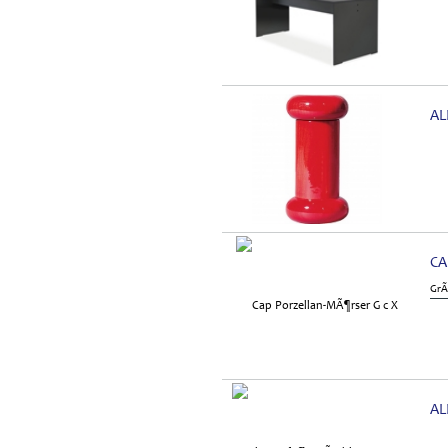
AL
CA
GrÃ
AL