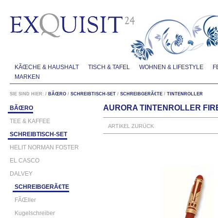
KÃŒCHE & HAUSHALT
TISCH & TAFEL
WOHNEN & LIFESTYLE
F
MARKEN
SIE SIND HIER:
/
BÃŒRO
/
SCHREIBTISCH-SET
/
SCHREIBGERÃ€TE
/
TINTENROLLER
AURORA TINTENROLLER FIR
BÃŒRO
TEE & KAFFEE
ARTIKEL ZURÜCK
SCHREIBTISCH-SET
HELIT NORMAN FOSTER
EL CASCO
DALVEY
SCHREIBGERÃ€TE
FÃŒller
Kugelschreiber