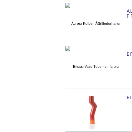
A
F
BI
BI