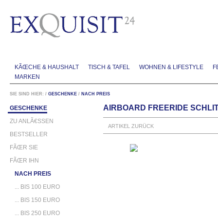
KÃŒCHE & HAUSHALT
TISCH & TAFEL
WOHNEN & LIFESTYLE
F
MARKEN
SIE SIND HIER:
/
GESCHENKE
/
NACH PREIS
AIRBOARD FREERIDE SCHLIT
GESCHENKE
ZU ANLÃ€SSEN
ARTIKEL ZURÜCK
BESTSELLER
FÃŒR SIE
FÃŒR IHN
NACH PREIS
... BIS 100 EURO
... BIS 150 EURO
... BIS 250 EURO