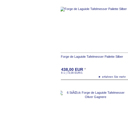
Forge de Laguiole Tafelmesser Pailette Silber
438,00
EUR
*
6 1 | 73,00
EUR
/1
► erfahren Sie meh