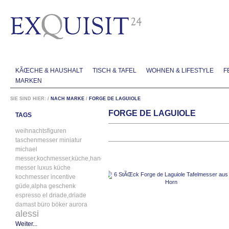
KÃŒCHE & HAUSHALT
TISCH & TAFEL
WOHNEN & LIFESTYLE
F
MARKEN
SIE SIND HIER:
/
NACH MARKE
/
FORGE DE LAGUIOLE
FORGE DE LAGUIOLE
TAGS
weihnachtsfiguren
taschenmesser
miniatur
michael
messer,kochmesser,küche,handgefertigt
messer
luxus
küche
kochmesser
incentive
güde,alpha
geschenk
espresso
el
driade,driade
damast
büro
böker
aurora
alessi
Weiter...