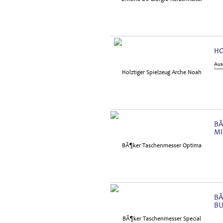
HO
Aus
BÃ
MI
BÃ
BU