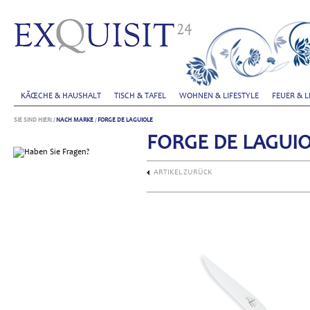
KÃŒCHE & HAUSHALT
TISCH & TAFEL
WOHNEN & LIFESTYLE
FEUER & L
SIE SIND HIER:
/
NACH MARKE
/
FORGE DE LAGUIOLE
FORGE DE LAGUIO
ARTIKEL ZURÜCK