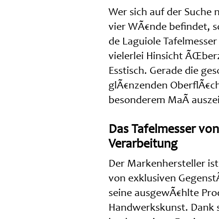
Wer sich auf der Suche 
vier WÃ€nde befindet, s
de Laguiole Tafelmesser
vielerlei Hinsicht ÃŒb
Esstisch. Gerade die g
glÃ€nzenden OberflÃ€che
besonderem MaÃ auszei
Das Tafelmesser von
Verarbeitung
Der Markenhersteller is
von exklusiven Gegenst
seine ausgewÃ€hlte Pro
Handwerkskunst. Dank s