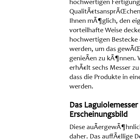
hochwertigen Fertigung
QualitÃ€tsansprÃŒchen 
Ihnen mÃ¶glich, den ei
vorteilhafte Weise dec
hochwertigen Bestecke 
werden, um das gewÃŒns
genieÃen zu kÃ¶nnen. W
erhÃ€lt sechs Messer zu 
dass die Produkte in ei
werden.
Das Laguiolemesser 
Erscheinungsbild
Diese auÃergewÃ¶hnlic
daher. Das auffÃ€llige D