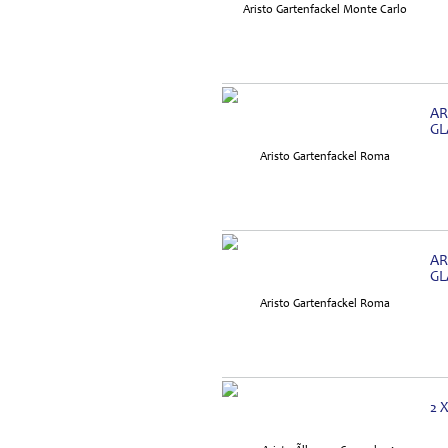
AR
GL
AR
GL
2 