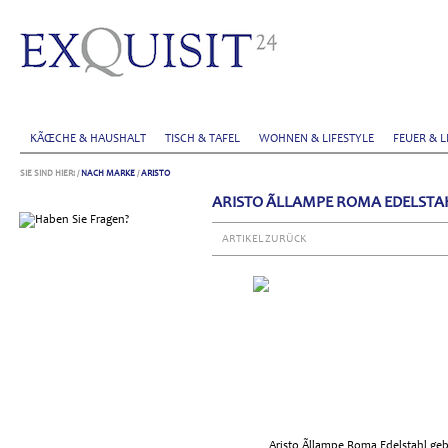
KÃŒCHE & HAUSHALT
TISCH & TAFEL
WOHNEN & LIFESTYLE
FEUER & L
SIE SIND HIER:
/
NACH MARKE
/
ARISTO
ARISTO ÃLLAMPE ROMA EDELSTA
ARTIKEL ZURÜCK