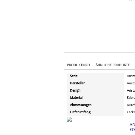
PRODUKTINFO
ÄHNLICHE PRODUKTE
Serie
Aris
Hersteller
Arist
Design
Arist
Material
Edels
Abmessungen
Durc
Lieferumfang
Facke
AR
ED