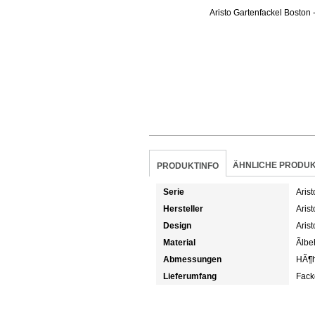
ÄHNLICHE PRODU
PRODUKTINFO
Serie
Aris
Hersteller
Arist
Design
Arist
Material
Ãlbe
Abmessungen
HÃ¶h
Lieferumfang
Facke