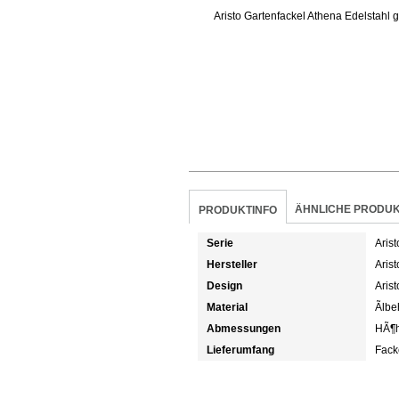
ÄHNLICHE PRODU
PRODUKTINFO
Serie
Aris
Hersteller
Arist
Design
Arist
Material
Ãlbe
Abmessungen
HÃ¶h
Lieferumfang
Facke