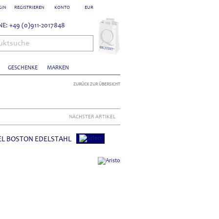
GIN
REGISTRIEREN
KONTO
EUR
E: +49 (0)911-2017848
uktsuche
GESCHENKE
MARKEN
ZURÜCK ZUR ÜBERSICHT
NÄCHSTER ARTIKEL
EL BOSTON EDELSTAHL