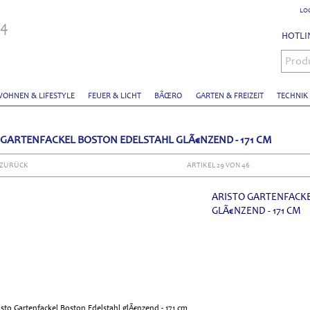
LO
HOTLIN
Prod
OHNEN & LIFESTYLE
FEUER & LICHT
BÃŒRO
GARTEN & FREIZEIT
TECHNIK
 GARTENFACKEL BOSTON EDELSTAHL GLÃ€NZEND - 171 CM
 ZURÜCK
ARTIKEL 29 VON 46
ARISTO GARTENFACK
GLÃ€NZEND - 171 CM