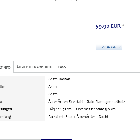
59,90
EUR
*
ANZEIGEN
?
ÄHNLICHE PRODUKTE
TAGS
TINFO
Aristo Boston
ller
Aristo
n
Aristo
al
ÃlbehÃ€lter: Edelstahl - Stab: Plantagenhartholz
sungen
HÃ¶he: 171 cm - Durchmesser Stab: 3,0 cm
umfang
Fackel mit Stab + ÃlbehÃ€lter + Docht