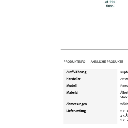
PRODUKTINFO
ÄHNLICHE PRODUKTE
AusfÃŒhrung
Kupfe
Hersteller
Arist
Modell
Rom
Material
Ãlbe
Stab:
Abmessungen
wÃ€h
Lieferumfang
2 x F
2 x Ã
2 x 