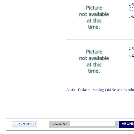
2 
GE
GrÃ
2 
GrÃ
Aristo - Fackeln - Katalog ( 68 Seiten als 
ABONN
ANZEIGEN
?
Newsletter