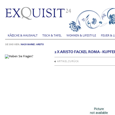
KÃŒCHE & HAUSHALT
TISCH & TAFEL
WOHNEN & LIFESTYLE
FEUER & L
SIE SIND HIER:
/
NACH MARKE
/
ARISTO
2 X ARISTO FACKEL ROMA - KUPFE
ARTIKEL ZURÜCK