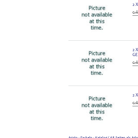
2 
GrÃ
2 
GE
GrÃ
2 
GrÃ
Aristo - Fackeln - Katalog ( 68 Seiten als 