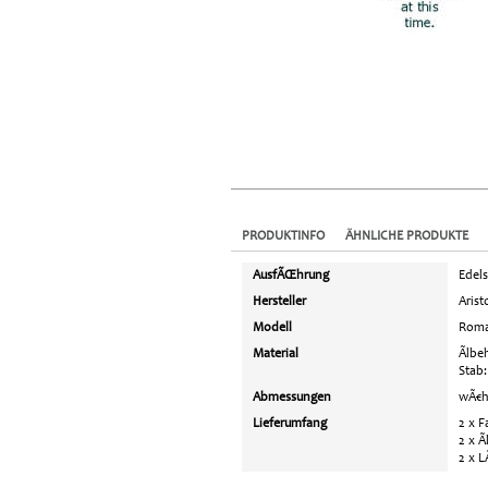
PRODUKTINFO
ÄHNLICHE PRODUKTE
AusfÃŒhrung
Edels
Hersteller
Arist
Modell
Rom
Material
Ãlbe
Stab:
Abmessungen
wÃ€h
Lieferumfang
2 x F
2 x Ã
2 x 