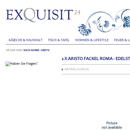
KÃŒCHE & HAUSHALT
TISCH & TAFEL
WOHNEN & LIFESTYLE
FEUER & L
SIE SIND HIER:
/
NACH MARKE
/
ARISTO
2 X ARISTO FACKEL ROMA - EDEL
ARTIKEL ZURÜCK