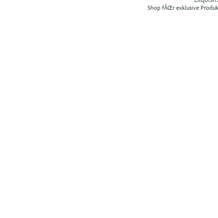
EXQUISIT2
Shop fÃŒr exklusive Produ