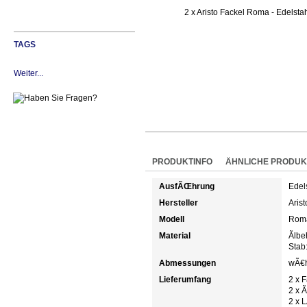
TAGS
Weiter...
PRODUKTINFO
ÄHNLICHE PRODUK
AusfÃŒhrung
Edel
Hersteller
Arist
Modell
Rom
Material
Ãlb
Stab
Abmessungen
wÃ€h
Lieferumfang
2 x 
2 x Ã
2 x 