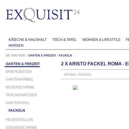
KÃŒCHE & HAUSHALT
TISCH & TAFEL
WOHNEN & LIFESTYLE
F
MARKEN
SIE SIND HIER:
/
GARTEN & FREIZEIT
/
FACKELN
2 X ARISTO FACKEL ROMA -
GARTEN & FREIZEIT
BRIEFKÃ€STEN
ARTIKEL ZURÜCK
GARTENMÃ¶BEL
REGENSCHIRME
TASCHENMESSER
GARTENGRILL
FACKELN
FEUERSTELLEN
SONNENSCHIRME