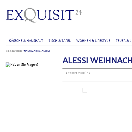
KÃŒCHE & HAUSHALT
TISCH & TAFEL
WOHNEN & LIFESTYLE
FEUER & L
SIE SIND HIER:
/
NACH MARKE
/
ALESSI
ALESSI WEIHNACH
ARTIKEL ZURÜCK