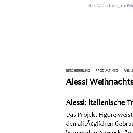
Laden...
BESCHREIBUNG
PRODUKTINFO
ÄHNL
Alessi Weihnachts
Alessi: italienische
Das Projekt Figure weis
den alltÃ€glichen Gebr
Verwendungszweck. Zu W