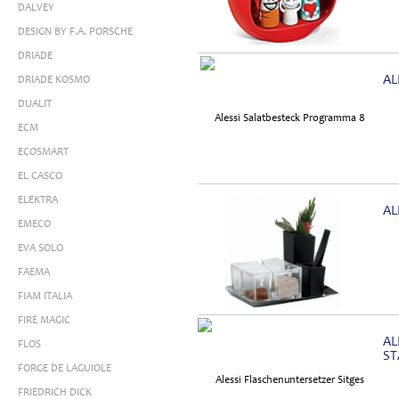
DALVEY
DESIGN BY F.A. PORSCHE
DRIADE
AL
DRIADE KOSMO
DUALIT
ECM
ECOSMART
EL CASCO
ELEKTRA
AL
EMECO
EVA SOLO
FAEMA
FIAM ITALIA
FIRE MAGIC
AL
FLOS
S
FORGE DE LAGUIOLE
FRIEDRICH DICK