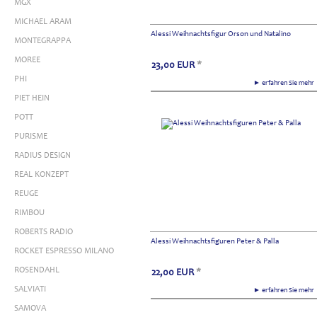
MGX
MICHAEL ARAM
Alessi Weihnachtsfigur Orson und Natalino
MONTEGRAPPA
MOREE
23,00
EUR
*
PHI
► erfahren Sie meh
PIET HEIN
POTT
PURISME
RADIUS DESIGN
REAL KONZEPT
REUGE
RIMBOU
ROBERTS RADIO
Alessi Weihnachtsfiguren Peter & Palla
ROCKET ESPRESSO MILANO
ROSENDAHL
22,00
EUR
*
SALVIATI
► erfahren Sie meh
SAMOVA