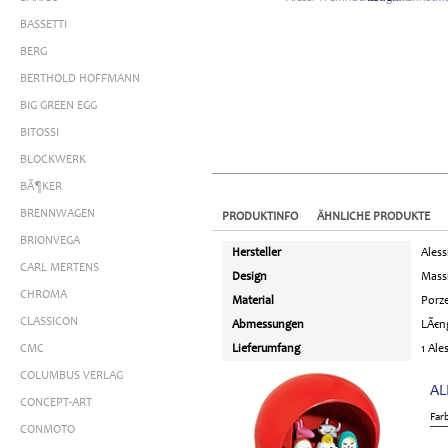
BASSETTI
BERG
BERTHOLD HOFFMANN
BIG GREEN EGG
BITOSSI
BLOCKWERK
BÃ¶KER
BRENNWAGEN
PRODUKTINFO
ÄHNLICHE PRODUKTE
BRIONVEGA
Hersteller
Aless
CARL MERTENS
Design
Mass
CHROMA
Material
Porze
CLASSICON
Abmessungen
LÃ€ng
CMC
Lieferumfang
1 Ale
COLUMBUS VERLAG
AL
CONCEPT-ART
Far
CONMOTO