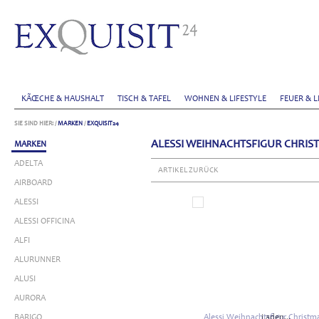
KÃŒCHE & HAUSHALT
TISCH & TAFEL
WOHNEN & LIFESTYLE
FEUER & L
SIE SIND HIER:
/
MARKEN
/
EXQUISIT24
ALESSI WEIHNACHTSFIGUR CHRIS
MARKEN
ADELTA
ARTIKEL ZURÜCK
AIRBOARD
ALESSI
ALESSI OFFICINA
ALFI
ALURUNNER
ALUSI
AURORA
BARIGO
Laden...