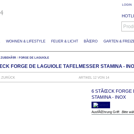
LOGIN
HOTLI
Prod
L
WOHNEN & LIFESTYLE
FEUER & LICHT
BÃŒRO
GARTEN & FREIZE
 ZUBEHÃ¶R
/
FORGE DE LAGUIOLE
ŒCK FORGE DE LAGUIOLE TAFELMESSER STAMINA - IN
L ZURÜCK
ARTIKEL 12 VON 14
6 STÃŒCK FORGE 
STAMINA - INOX
AusfÃŒhrung Griff:
Bitte wä