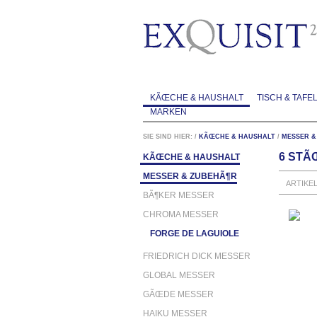
KÃŒCHE & HAUSHALT
TISCH & TAFE
MARKEN
SIE SIND HIER:
/
KÃŒCHE & HAUSHALT
/
MESSER &
6 STÃ
KÃŒCHE & HAUSHALT
MESSER & ZUBEHÃ¶R
ARTIKE
BÃ¶KER MESSER
CHROMA MESSER
FORGE DE LAGUIOLE
FRIEDRICH DICK MESSER
GLOBAL MESSER
GÃŒDE MESSER
HAIKU MESSER