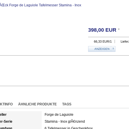
398,00
EUR
*
66,33
EUR
/1
Liefe
ANZEIGEN
?
KTINFO
ÄHNLICHE PRODUKTE
TAGS
eller
Forge de Laguiole
r-Serie
Stamina - Inox glÃ€nzend
rumfang
6 Tafelmesser in Geschenkbox