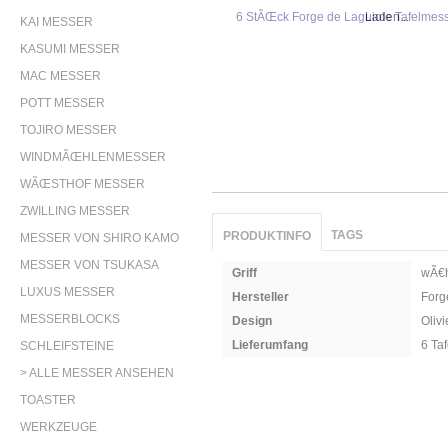
Laden...
KAI MESSER
KASUMI MESSER
MAC MESSER
POTT MESSER
TOJIRO MESSER
WINDMÃŒHLENMESSER
WÃŒSTHOF MESSER
ZWILLING MESSER
TAGS
PRODUKTINFO
MESSER VON SHIRO KAMO
MESSER VON TSUKASA
Griff
wÃ€h
LUXUS MESSER
Hersteller
Forg
MESSERBLOCKS
Design
Oliv
Lieferumfang
6 Ta
SCHLEIFSTEINE
> ALLE MESSER ANSEHEN
TOASTER
WERKZEUGE