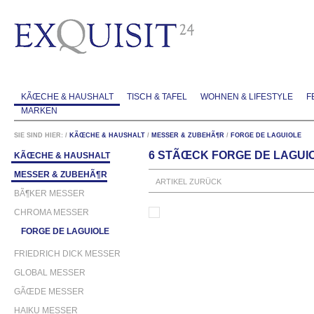
KÃŒCHE & HAUSHALT
TISCH & TAFEL
WOHNEN & LIFESTYLE
F
MARKEN
SIE SIND HIER:
/
KÃŒCHE & HAUSHALT
/
MESSER & ZUBEHÃ¶R
/
FORGE DE LAGUIOLE
6 STÃŒCK FORGE DE LAGUI
KÃŒCHE & HAUSHALT
MESSER & ZUBEHÃ¶R
ARTIKEL ZURÜCK
BÃ¶KER MESSER
CHROMA MESSER
FORGE DE LAGUIOLE
FRIEDRICH DICK MESSER
GLOBAL MESSER
GÃŒDE MESSER
HAIKU MESSER