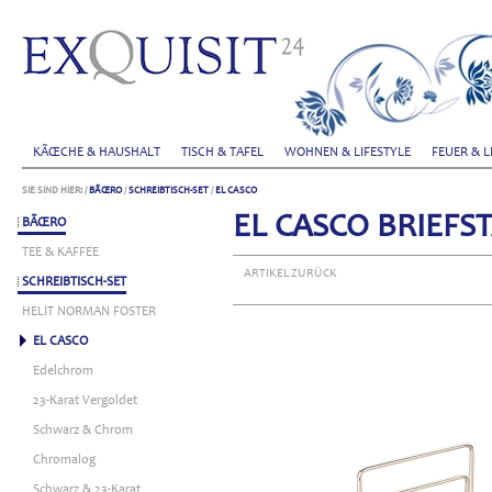
KÃŒCHE & HAUSHALT
TISCH & TAFEL
WOHNEN & LIFESTYLE
FEUER & L
SIE SIND HIER:
/
BÃŒRO
/
SCHREIBTISCH-SET
/
EL CASCO
EL CASCO BRIEFS
BÃŒRO
TEE & KAFFEE
ARTIKEL ZURÜCK
SCHREIBTISCH-SET
HELIT NORMAN FOSTER
EL CASCO
Edelchrom
23-Karat Vergoldet
Schwarz & Chrom
Chromalog
Schwarz & 23-Karat