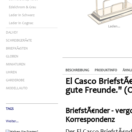
Edelchrom & Grau
Leder In Schwarz
Leder In Cognac
Laden...
DALVEY
SCHREIBGERÃ€TE
BRIEFKÃ€STEN
GLOBEN
MINIATUREN
BESCHREIBUNG
PRODUKTINFO
ÄHNL
UHREN
El Casco BriefstÃ
GARDEROBE
gute Freunde." (
MODELLAUTO
TAGS
BriefstÃ€nder - verg
Korrespondenz
Weiter...
Der El Casco BriefstÃ€nd