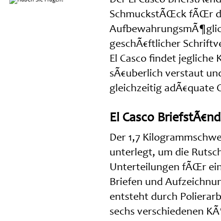
SchmuckstÃŒck fÃŒr den
AufbewahrungsmÃ¶glichk
geschÃ€ftlicher Schriftv
El Casco findet jegliche
sÃ€uberlich verstaut und
gleichzeitig adÃ€quate 
El Casco BriefstÃ€nd
Der 1,7 Kilogrammschwere
unterlegt, um die Rutsch
Unterteilungen fÃŒr ein
Briefen und Aufzeichnu
entsteht durch Polierar
sechs verschiedenen KÃ