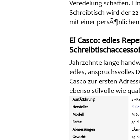
Veredelung schaffen. E
Schreibtisch wird der 22
mit einer persÃ¶nlichen
El Casco: edles Repe
Schreibtischaccessoi
Jahrzehnte lange handwe
edles, anspruchsvolles
Casco zur ersten Adress
ebenso stilvolle wie qu
AusfÃŒhrung
23-Ka
Hersteller
El Ca
Modell
M 67
Farbe
gold
Abmessungen
LÃ€ng
Gewicht
1,7 