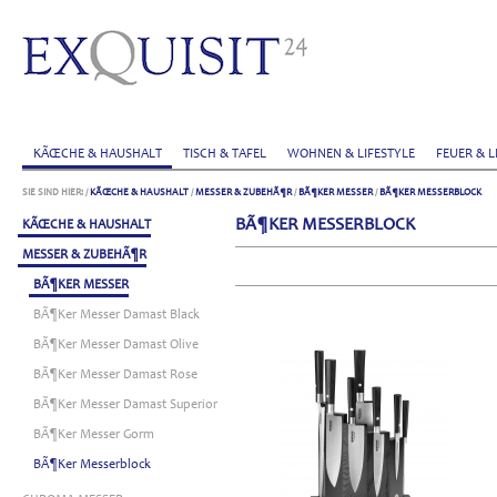
KÃŒCHE & HAUSHALT
TISCH & TAFEL
WOHNEN & LIFESTYLE
FEUER & L
SIE SIND HIER:
/
KÃŒCHE & HAUSHALT
/
MESSER & ZUBEHÃ¶R
/
BÃ¶KER MESSER
/
BÃ¶KER MESSERBLOCK
BÃ¶KER MESSERBLOCK
KÃŒCHE & HAUSHALT
MESSER & ZUBEHÃ¶R
BÃ¶KER MESSER
BÃ¶ker Messer Damast Black
BÃ¶ker Messer Damast Olive
BÃ¶ker Messer Damast Rose
BÃ¶ker Messer Damast Superior
BÃ¶ker Messer Gorm
BÃ¶ker Messerblock