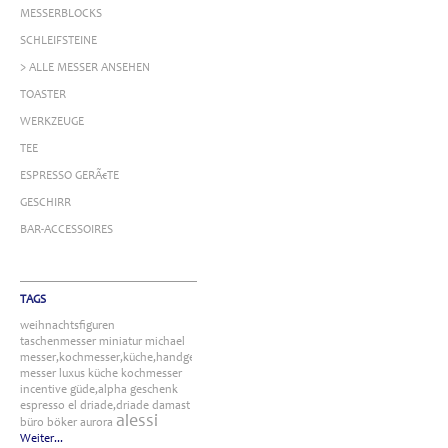
MESSERBLOCKS
SCHLEIFSTEINE
> ALLE MESSER ANSEHEN
TOASTER
WERKZEUGE
TEE
ESPRESSO GERÃ€TE
GESCHIRR
BAR-ACCESSOIRES
TAGS
weihnachtsfiguren
taschenmesser
miniatur
michael
messer,kochmesser,küche,handgefertigt
messer
luxus
küche
kochmesser
incentive
güde,alpha
geschenk
espresso
el
driade,driade
damast
alessi
büro
böker
aurora
Weiter...