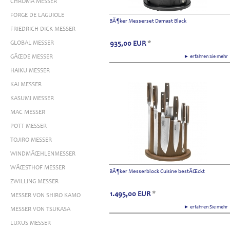
CHROMA MESSER
FORGE DE LAGUIOLE
BÃ¶ker Messerset Damast Black
FRIEDRICH DICK MESSER
GLOBAL MESSER
935,00
EUR
*
GÃŒDE MESSER
► erfahren Sie meh
HAIKU MESSER
KAI MESSER
KASUMI MESSER
MAC MESSER
POTT MESSER
TOJIRO MESSER
WINDMÃŒHLENMESSER
WÃŒSTHOF MESSER
BÃ¶ker Messerblock Cuisine bestÃŒckt
ZWILLING MESSER
1.495,00
EUR
*
MESSER VON SHIRO KAMO
► erfahren Sie meh
MESSER VON TSUKASA
LUXUS MESSER