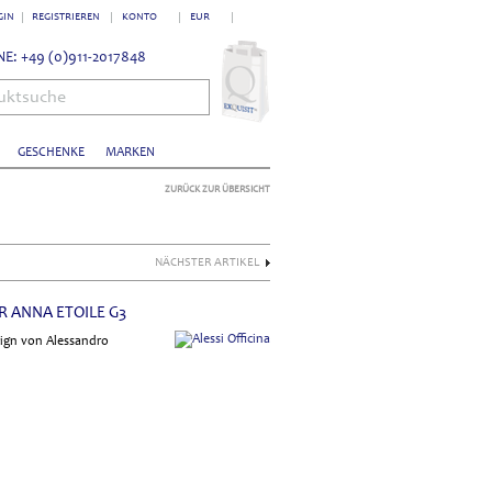
GIN
REGISTRIEREN
KONTO
EUR
E: +49 (0)911-2017848
uktsuche
GESCHENKE
MARKEN
ZURÜCK ZUR ÜBERSICHT
NÄCHSTER ARTIKEL
R ANNA ETOILE G3
sign von Alessandro