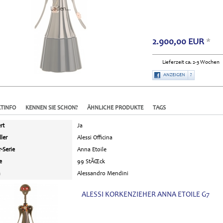
Laden...
2.900,00
EUR
*
Lieferzeit ca. 2-3 Wochen
ANZEIGEN
?
TINFO
KENNEN SIE SCHON?
ÄHNLICHE PRODUKTE
TAGS
rt
Ja
ller
Alessi Officina
-Serie
Anna Etoile
e
99 StÃŒck
n
Alessandro Mendini
ALESSI KORKENZIEHER ANNA ETOILE G7