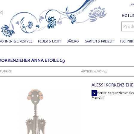
LO
HOTLIN
Prod
OHNEN & LIFESTYLE
FEUER & LICHT
BÃŒRO
GARTEN & FREIZEIT
TECHNIK
 KORKENZIEHER ANNA ETOILE G3
 ZURÜCK
ARTIKEL 13 VON 39
ALESSI KORKENZIEHE
limitierter Korkenzieher de
Mendini