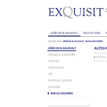
KÃŒCHE & HAUSHALT
TISCH & TAFEL
W
SIE SIND HIER:
/
KÃŒCHE & HAUSHALT
/
BAR-ACCESSOIRES
ALESSI
KÃŒCHE & HAUSHALT
MESSER & ZUBEHÃ¶R
ARTIKEL
TOASTER
WERKZEUGE
TEE
ESPRESSO GERÃ€TE
GESCHIRR
BAR-ACCESSOIRES