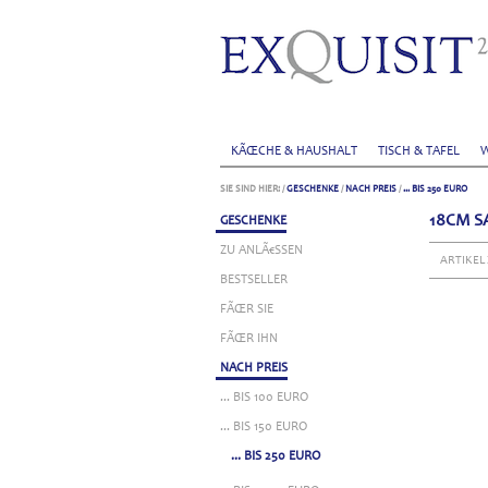
KÃŒCHE & HAUSHALT
TISCH & TAFEL
W
SIE SIND HIER:
/
GESCHENKE
/
NACH PREIS
/
... BIS 250 EURO
18CM S
GESCHENKE
ZU ANLÃ€SSEN
ARTIKEL
BESTSELLER
FÃŒR SIE
FÃŒR IHN
NACH PREIS
... BIS 100 EURO
... BIS 150 EURO
... BIS 250 EURO