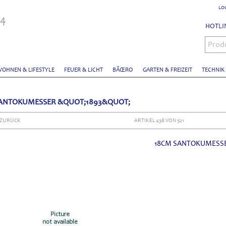
LO
HOTLIN
Prod
OHNEN & LIFESTYLE
FEUER & LICHT
BÃŒRO
GARTEN & FREIZEIT
TECHNIK
ANTOKUMESSER &QUOT;1893&QUOT;
 ZURÜCK
ARTIKEL 438 VON 521
18CM SANTOKUMESSE