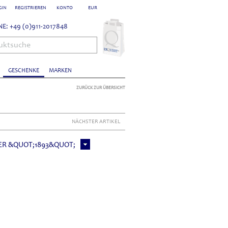
GIN
REGISTRIEREN
KONTO
EUR
E: +49 (0)911-2017848
uktsuche
GESCHENKE
MARKEN
ZURÜCK ZUR ÜBERSICHT
NÄCHSTER ARTIKEL
R &QUOT;1893&QUOT;