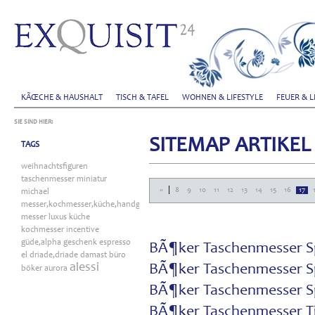
KÃŒCHE & HAUSHALT
TISCH & TAFEL
WOHNEN & LIFESTYLE
FEUER & L
SIE SIND HIER:
SITEMAP ARTIKE
TAGS
weihnachtsfiguren
taschenmesser
miniatur
|
«
8
9
10
11
12
13
14
15
16
17
michael
messer,kochmesser,küche,handgefertigt
messer
luxus
küche
kochmesser
incentive
güde,alpha
geschenk
espresso
BÃ¶ker Taschenmesser Sp
el
driade,driade
damast
büro
alessi
BÃ¶ker Taschenmesser S
böker
aurora
BÃ¶ker Taschenmesser S
BÃ¶ker Taschenmesser Ti