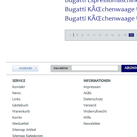
Bugatti Espressomaschine
Bugatti KÃŒchenwaage 
Bugatti KÃŒchenwaage 
|
«
8
9
10
11
12
13
14
15
16
17
ABONN
ANZEIGEN
?
Newsletter
SERVICE
INFORMATIONEN
Kontakt
Impressum
News
AGBs
Links
Datenschutz
Gästebuch
Versand
Warenkorb
Widerrufsrecht
Konto
Hilfe
Merkzettel
Newsletter
Sitemap Artikel
Sitemap Kategorien