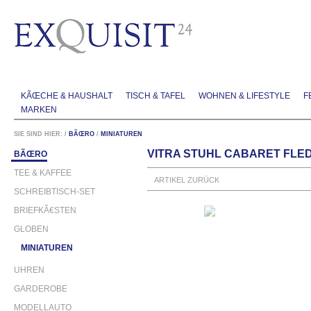
KÃŒCHE & HAUSHALT
TISCH & TAFEL
WOHNEN & LIFESTYLE
F
MARKEN
SIE SIND HIER:
/
BÃŒRO
/
MINIATUREN
VITRA STUHL CABARET FL
BÃŒRO
TEE & KAFFEE
ARTIKEL ZURÜCK
SCHREIBTISCH-SET
BRIEFKÃ€STEN
GLOBEN
MINIATUREN
UHREN
GARDEROBE
MODELLAUTO