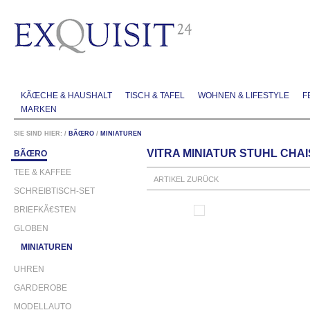
KÃŒCHE & HAUSHALT
TISCH & TAFEL
WOHNEN & LIFESTYLE
F
MARKEN
SIE SIND HIER:
/
BÃŒRO
/
MINIATUREN
VITRA MINIATUR STUHL CHAI
BÃŒRO
TEE & KAFFEE
ARTIKEL ZURÜCK
SCHREIBTISCH-SET
BRIEFKÃ€STEN
GLOBEN
MINIATUREN
UHREN
GARDEROBE
MODELLAUTO