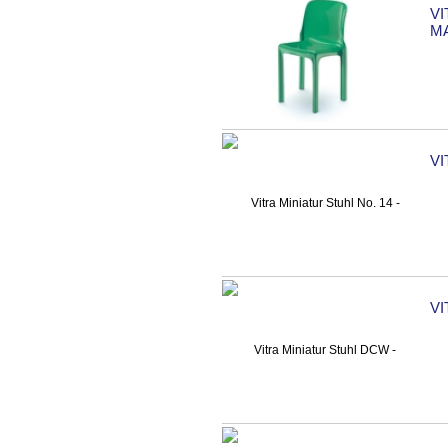
VI
M
VI
VI