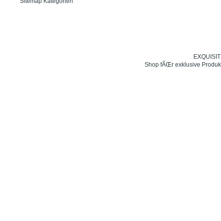
Sitemap Kategorien
EXQUISIT24
Shop fÃŒr exklusive Produk