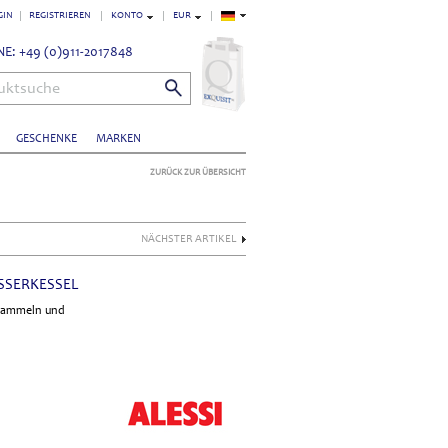
GIN
REGISTRIEREN
KONTO
EUR
E: +49 (0)911-2017848
uktsuche
GESCHENKE
MARKEN
ZURÜCK ZUR ÜBERSICHT
NÄCHSTER ARTIKEL
SSERKESSEL
 Sammeln und