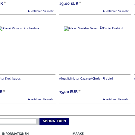
UR
*
29,00
EUR
*
► erfahren Sie mehr
► erfahren Sie mehr
iatur Kochkubus
Alessi Miniatur GasanzÃŒnder Firebird
R
*
15,00
EUR
*
► erfahren Sie mehr
► erfahren Sie mehr
ABONNIEREN
INFORMATIONEN
MARKE