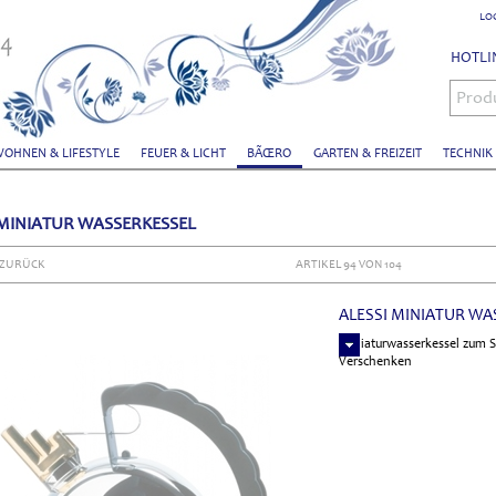
LO
HOTLIN
Prod
OHNEN & LIFESTYLE
FEUER & LICHT
BÃŒRO
GARTEN & FREIZEIT
TECHNIK
 MINIATUR WASSERKESSEL
 ZURÜCK
ARTIKEL 94 VON 104
ALESSI MINIATUR WA
Miniaturwasserkessel zum
Verschenken