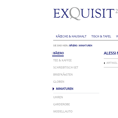
KÃŒCHE & HAUSHALT
TISCH & TAFEL
W
SIE SIND HIER:
/
BÃŒRO
/
MINIATUREN
ALESSI
BÃŒRO
TEE & KAFFEE
ARTIKEL
SCHREIBTISCH-SET
BRIEFKÃ€STEN
GLOBEN
MINIATUREN
UHREN
GARDEROBE
MODELLAUTO