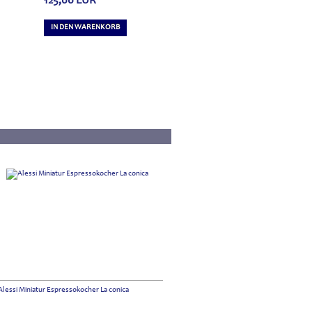
125,00
EUR
*
IN DEN WARENKORB
Alessi Miniatur Espressokocher La conica