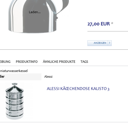
Laden...
27,00
EUR
*
ANZEIGEN
?
EIBUNG
PRODUKTINFO
ÄHNLICHE PRODUKTE
TAGS
iniaturwasserkessel
ller
Alessi
ALESSI KÃŒCHENDOSE KALISTO 3