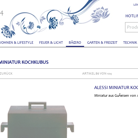
LO
HOTLIN
Prod
OHNEN & LIFESTYLE
FEUER & LICHT
BÃŒRO
GARTEN & FREIZEIT
TECHNIK
 MINIATUR KOCHKUBUS
 ZURÜCK
ARTIKEL 86 VON 104
ALESSI MINIATUR K
Miniatur aus GuÃeisen von 