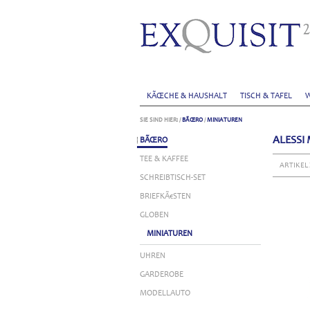
KÃŒCHE & HAUSHALT
TISCH & TAFEL
W
SIE SIND HIER:
/
BÃŒRO
/
MINIATUREN
ALESSI
BÃŒRO
TEE & KAFFEE
ARTIKEL
SCHREIBTISCH-SET
BRIEFKÃ€STEN
GLOBEN
MINIATUREN
UHREN
GARDEROBE
MODELLAUTO