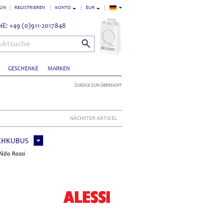
GIN
REGISTRIEREN
KONTO
EUR
E: +49 (0)911-2017848
uktsuche
GESCHENKE
MARKEN
ZURÜCK ZUR ÜBERSICHT
NÄCHSTER ARTIKEL
OCHKUBUS
Aldo Rossi