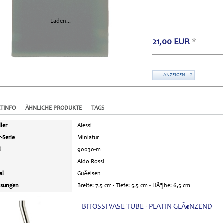
Laden...
21,00
EUR
*
ANZEIGEN
?
TINFO
ÄHNLICHE PRODUKTE
TAGS
ller
Alessi
-Serie
Miniatur
l
90030-m
n
Aldo Rossi
al
GuÃeisen
sungen
Breite: 7,5 cm - Tiefe: 5,5 cm - HÃ¶he: 6,5 cm
BITOSSI VASE TUBE - PLATIN GLÃ€NZEND