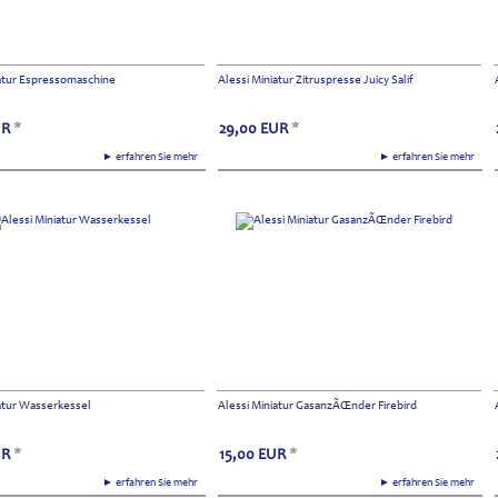
iatur Espressomaschine
Alessi Miniatur Zitruspresse Juicy Salif
UR
*
29,00
EUR
*
► erfahren Sie mehr
► erfahren Sie mehr
iatur Wasserkessel
Alessi Miniatur GasanzÃŒnder Firebird
UR
*
15,00
EUR
*
► erfahren Sie mehr
► erfahren Sie mehr