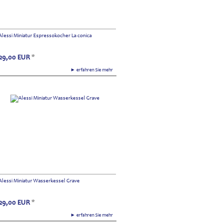
Alessi Miniatur Espressokocher La conica
29,00
EUR
*
► erfahren Sie mehr
Alessi Miniatur Wasserkessel Grave
29,00
EUR
*
► erfahren Sie mehr