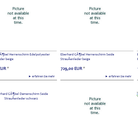
Ã¶bel Herrenschirm Edelpolyester
Eberhard GÃ¶bel Herrenschirm Seide
eder beige
StrauÃenleder beige
EUR
*
729,00
EUR
*
► erfahren Sie mehr
► erfahren Sie mehr