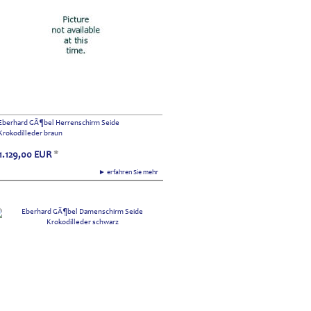
Eberhard GÃ¶bel Herrenschirm Seide
Krokodilleder braun
1.129,00
EUR
*
► erfahren Sie mehr