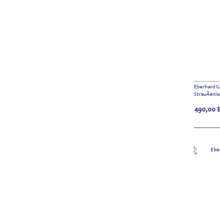
Eberhard G
StrauÃenl
490,00