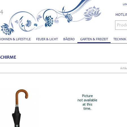
LO
HOTLIN
Prod
OHNEN & LIFESTYLE
FEUER & LICHT
BÃŒRO
GARTEN & FREIZEIT
TECHNIK
SCHIRME
Artik