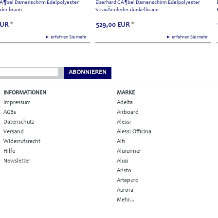
Ã¶bel Damenschirm Edelpolyester
Eberhard GÃ¶bel Damenschirm Edelpolyester
eder braun
StrauÃenleder dunkelbraun
EUR
*
529,00
EUR
*
► erfahren Sie mehr
► erfahren Sie mehr
ABONNIEREN
INFORMATIONEN
MARKE
Impressum
Adelta
AGBs
Airboard
Datenschutz
Alessi
Versand
Alessi Officina
Widerrufsrecht
Alfi
Hilfe
Alurunner
Newsletter
Alusi
Aristo
Artepuro
Aurora
Mehr...