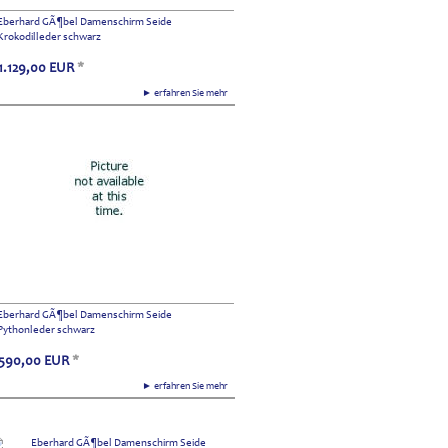
Eberhard GÃ¶bel Damenschirm Seide
Krokodilleder schwarz
1.129,00
EUR
*
► erfahren Sie mehr
Eberhard GÃ¶bel Damenschirm Seide
Pythonleder schwarz
590,00
EUR
*
► erfahren Sie mehr