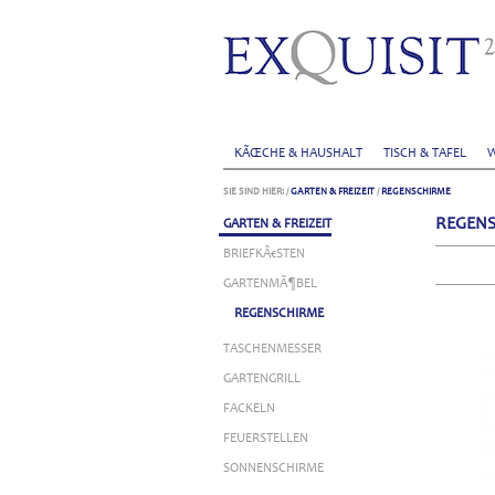
KÃŒCHE & HAUSHALT
TISCH & TAFEL
W
SIE SIND HIER:
/
GARTEN & FREIZEIT
/
REGENSCHIRME
REGEN
GARTEN & FREIZEIT
BRIEFKÃ€STEN
GARTENMÃ¶BEL
REGENSCHIRME
TASCHENMESSER
GARTENGRILL
FACKELN
FEUERSTELLEN
SONNENSCHIRME