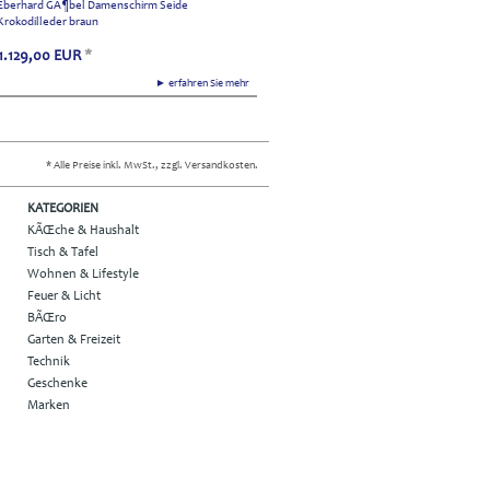
Eberhard GÃ¶bel Damenschirm Seide
Krokodilleder braun
1.129,00
EUR
*
► erfahren Sie mehr
* Alle Preise inkl. MwSt., zzgl. Versandkosten.
KATEGORIEN
KÃŒche & Haushalt
Tisch & Tafel
Wohnen & Lifestyle
Feuer & Licht
BÃŒro
Garten & Freizeit
Technik
Geschenke
Marken