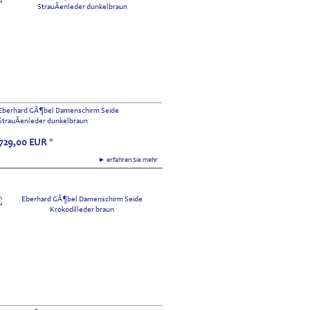
Eberhard GÃ¶bel Damenschirm Seide
StrauÃenleder dunkelbraun
729,00
EUR
*
► erfahren Sie mehr