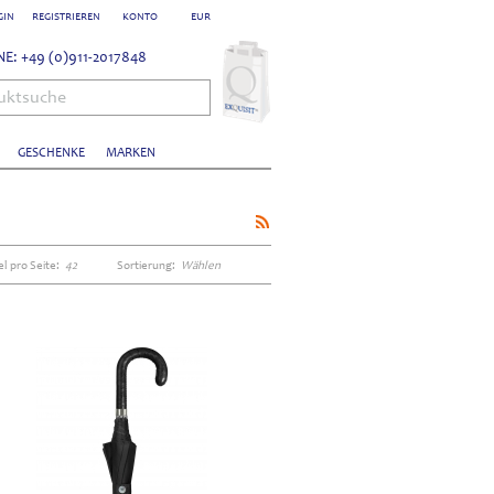
GIN
REGISTRIEREN
KONTO
EUR
E: +49 (0)911-2017848
uktsuche
GESCHENKE
MARKEN
el pro Seite:
42
Sortierung:
Wählen