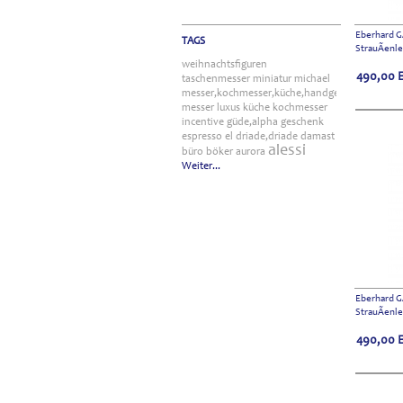
Eberhard G
TAGS
StrauÃenl
weihnachtsfiguren
490,00
taschenmesser
miniatur
michael
messer,kochmesser,küche,handgefertigt
messer
luxus
küche
kochmesser
incentive
güde,alpha
geschenk
espresso
el
driade,driade
damast
alessi
büro
böker
aurora
Weiter...
Eberhard G
StrauÃenl
490,00