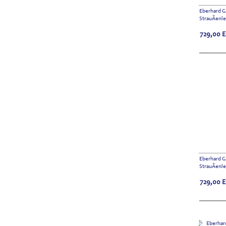
Eberhard 
StrauÃenl
729,00
Eberhard 
StrauÃenle
729,00