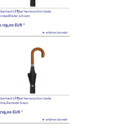
Eberhard GÃ¶bel Herrenschirm Seide
Krokodilleder schwarz
1.129,00
EUR
*
► erfahren Sie mehr
Eberhard GÃ¶bel Herrenschirm Seide
StrauÃenleder braun
729,00
EUR
*
► erfahren Sie mehr