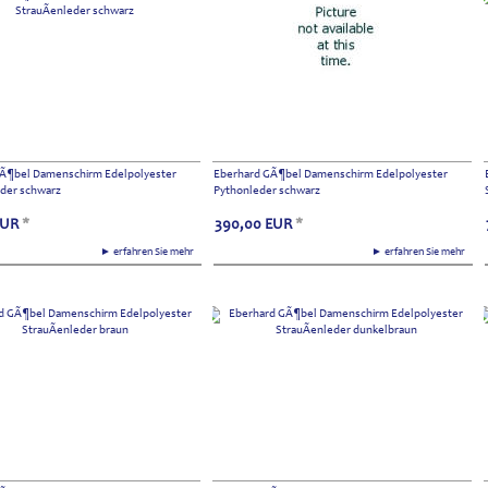
Ã¶bel Damenschirm Edelpolyester
Eberhard GÃ¶bel Damenschirm Edelpolyester
eder schwarz
Pythonleder schwarz
EUR
*
390,00
EUR
*
► erfahren Sie mehr
► erfahren Sie mehr