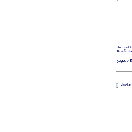
Eberhard G
StrauÃenl
529,00