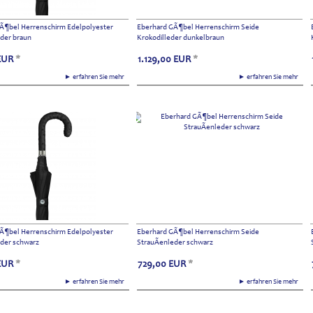
Ã¶bel Herrenschirm Edelpolyester
Eberhard GÃ¶bel Herrenschirm Seide
eder braun
Krokodilleder dunkelbraun
EUR
*
1.129,00
EUR
*
► erfahren Sie mehr
► erfahren Sie mehr
Ã¶bel Herrenschirm Edelpolyester
Eberhard GÃ¶bel Herrenschirm Seide
eder schwarz
StrauÃenleder schwarz
EUR
*
729,00
EUR
*
► erfahren Sie mehr
► erfahren Sie mehr