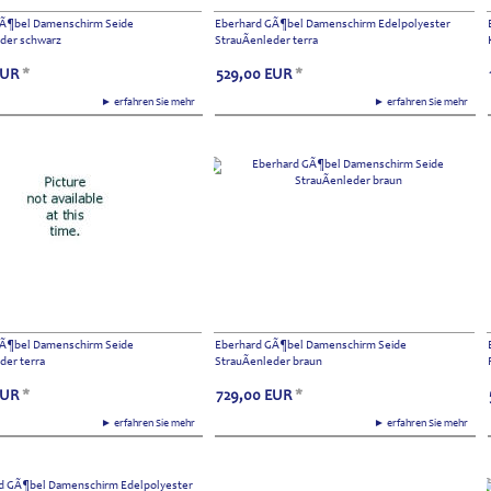
GÃ¶bel Damenschirm Seide
Eberhard GÃ¶bel Damenschirm Edelpolyester
eder schwarz
StrauÃenleder terra
EUR
*
529,00
EUR
*
► erfahren Sie mehr
► erfahren Sie mehr
GÃ¶bel Damenschirm Seide
Eberhard GÃ¶bel Damenschirm Seide
der terra
StrauÃenleder braun
EUR
*
729,00
EUR
*
► erfahren Sie mehr
► erfahren Sie mehr