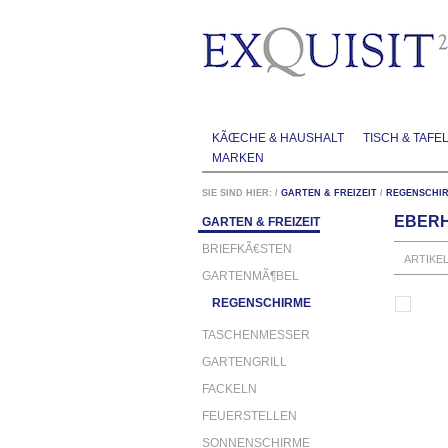
KÃŒCHE & HAUSHALT
TISCH & TAFE
MARKEN
SIE SIND HIER:
/
GARTEN & FREIZEIT
/
REGENSCHI
EBERH
GARTEN & FREIZEIT
BRIEFKÃ€STEN
ARTIKE
GARTENMÃ¶BEL
REGENSCHIRME
TASCHENMESSER
GARTENGRILL
FACKELN
FEUERSTELLEN
SONNENSCHIRME