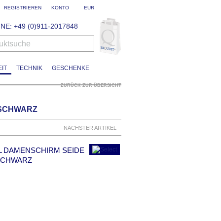
REGISTRIEREN
KONTO
EUR
NE: +49 (0)911-2017848
uktsuche
IT
TECHNIK
GESCHENKE
ZURÜCK ZUR ÜBERSICHT
 SCHWARZ
NÄCHSTER ARTIKEL
L DAMENSCHIRM SEIDE
SCHWARZ