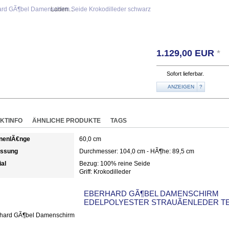
Laden...
1.129,00
EUR
*
Sofort lieferbar.
ANZEIGEN
?
KTINFO
ÄHNLICHE PRODUKTE
TAGS
nenlÃ€nge
60,0 cm
ssung
Durchmesser: 104,0 cm - HÃ¶he: 89,5 cm
ial
Bezug: 100% reine Seide
Griff: Krokodilleder
EBERHARD GÃ¶BEL DAMENSCHIRM
EDELPOLYESTER STRAUÃENLEDER T