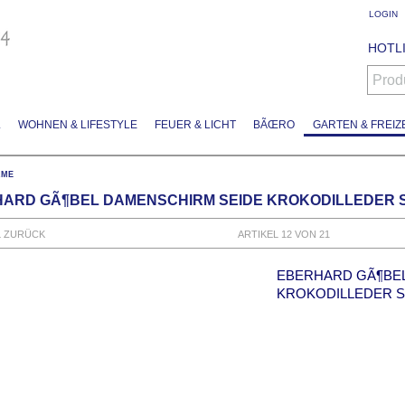
LOGIN
HOTLI
Prod
L
WOHNEN & LIFESTYLE
FEUER & LICHT
BÃŒRO
GARTEN & FREIZE
RME
ARD GÃ¶BEL DAMENSCHIRM SEIDE KROKODILLEDER
L ZURÜCK
ARTIKEL 12 VON 21
EBERHARD GÃ¶BE
KROKODILLEDER 