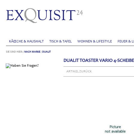
KÃŒCHE & HAUSHALT
TISCH & TAFEL
WOHNEN & LIFESTYLE
FEUER & L
SIE SIND HIER:
/
NACH MARKE
/
DUALIT
DUALIT TOASTER VARIO 4-SCHEIB
ARTIKEL ZURÜCK