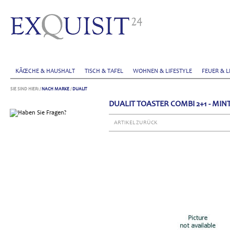
KÃŒCHE & HAUSHALT
TISCH & TAFEL
WOHNEN & LIFESTYLE
FEUER & L
SIE SIND HIER:
/
NACH MARKE
/
DUALIT
DUALIT TOASTER COMBI 2+1 - M
ARTIKEL ZURÜCK