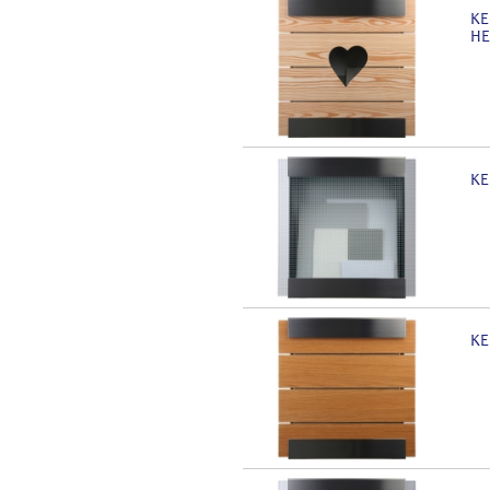
KE
HE
KE
KE