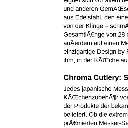
eignet sich vor allem 
und anderen GemÃŒse 
aus Edelstahl, den eine
von der Klinge – schm
GesamtlÃ€nge von 28 c
auÃerdem auf einen Me
einzigartige Design by 
ihm, in der KÃŒche auf
Chroma Cutlery: S
Jedes japanische Messe
KÃŒchenzubehÃ¶r von C
der Produkte der bekan
beliefert. Ob die extre
prÃ€mierten Messer-Ser