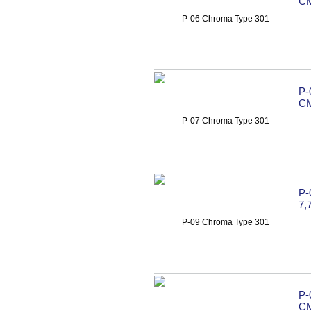
C
P-
C
P
7,
P-
C