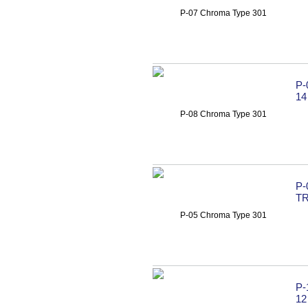
P-
14
P-
T
P
12