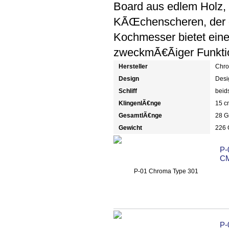
Board aus edlem Holz, 
KÃŒchenscheren, der g
Kochmesser bietet ein
zweckmÃ€Ãiger Funktion
Hersteller
Chro
Design
Desi
Schliff
beids
KlingenlÃ€nge
15 c
GesamtlÃ€nge
28 
Gewicht
226
P-
C
P-