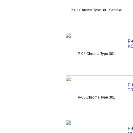
P-
K
P-
T
P-