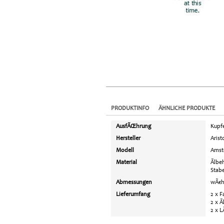
PRODUKTINFO
ÄHNLICHE PRODUKTE
AusfÃŒhrung
Kupfe
Hersteller
Arist
Modell
Amst
Material
Ãlbe
Stabe
Abmessungen
wÃ€h
Lieferumfang
2 x 
2 x Ã
2 x 