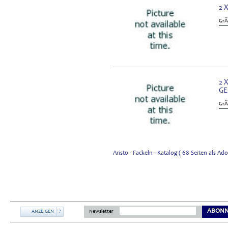
2 
GrÃ
2 
GE
GrÃ
Aristo - Fackeln - Katalog ( 68 Seiten als 
ABONN
ANZEIGEN
?
Newsletter