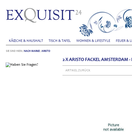
KÃŒCHE & HAUSHALT
TISCH & TAFEL
WOHNEN & LIFESTYLE
FEUER & L
SIE SIND HIER:
/
NACH MARKE
/
ARISTO
2 X ARISTO FACKEL AMSTERDAM -
ARTIKEL ZURÜCK