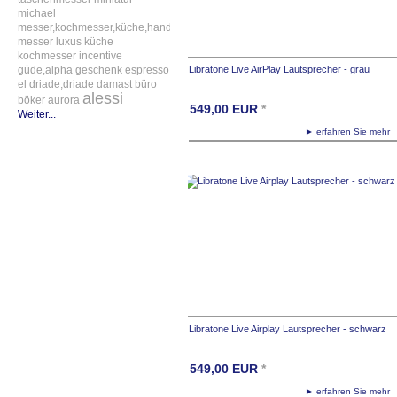
michael
messer,kochmesser,küche,handgefertigt
messer
luxus
küche
kochmesser
incentive
güde,alpha
geschenk
espresso
Libratone Live AirPlay Lautsprecher - grau
el
driade,driade
damast
büro
alessi
böker
aurora
549,00
EUR
*
Weiter...
► erfahren Sie meh
Libratone Live Airplay Lautsprecher - schwarz
549,00
EUR
*
► erfahren Sie meh