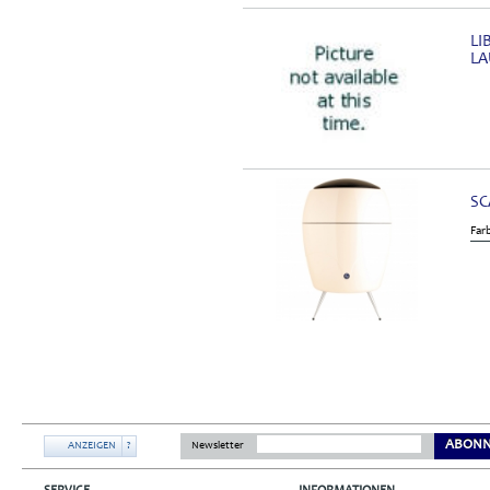
LI
LA
SC
Far
ABONN
ANZEIGEN
?
Newsletter