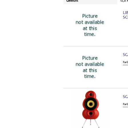
Gewicht
12,0
LI
S
SC
Far
SC
Far