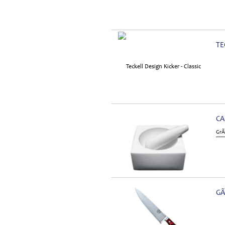
TE
CA
GrÃ
GÃ