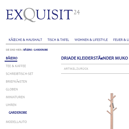
KÃŒCHE & HAUSHALT
TISCH & TAFEL
WOHNEN & LIFESTYLE
FEUER & L
SIE SIND HIER:
/
BÃŒRO
/
GARDEROBE
DRIADE KLEIDERSTÃ€NDER MUKO
BÃŒRO
TEE & KAFFEE
ARTIKEL ZURÜCK
SCHREIBTISCH-SET
BRIEFKÃ€STEN
GLOBEN
MINIATUREN
UHREN
GARDEROBE
MODELLAUTO