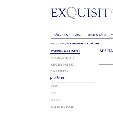
KÃŒCHE & HAUSHALT
TISCH & TAFEL
W
SIE SIND HIER:
/
WOHNEN & LIFESTYLE
/
STÃŒHLE
ADELTA
WOHNEN & LIFESTYLE
MANIKÃŒRE SETS
KERZENSTÃ€NDER
SKULPTUREN
STÃŒHLE
VASEN
TISCHE
REGALE
KISSEN & DECKEN