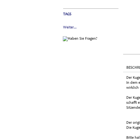
TAGS
Weiter...
BESCHR
Der Kuge
In dem e
wirklich
Der Kuge
schafft 
Sitzende
Der orig
Die Kuge
Bitte ha