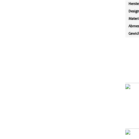
Herste
Desig
Materi
Abmes
Gewic