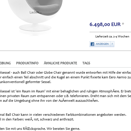
Laden...
6.498,00
EUR
*
Lieferzeit ca. 2-4 Wochen
ANZEIGEN
?
EIBUNG
PRODUKTINFO
ÄHNLICHE PRODUKTE
TAGS
lsessel - auch Ball Chair oder Globe Chair genannt wurde entworfen mit Hilfe der einf
r einfach einen Teil abschnitt und die Kugel an einem Punkt fixierte kam Eero Aarnio 
 unkonventionell geformter Sessel.
lsessel ist 'ein Raum im Raum' mit einer behaglichen und ruhigen AtmosphÃ€re. Er bie
einen privaten Raum zum entspannen oder z.B. telefonieren. Dreht man sich mit dem Se
n auf die Umgebung ohne ihn von der AuÃenwelt auszuschlieÃen.
inal Ball Chair kann in vielen verschiedenen Farbkombinationen angeboten werden.
l in den Farben: weiÃ, rot, schwarz und anthrazit.
lten Sie mit uns RÃŒcksprache. Wir beraten Sie gerne.