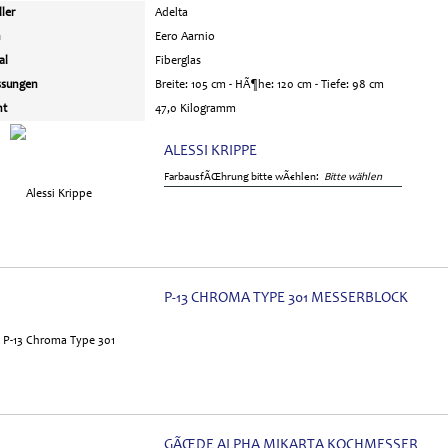
ller
Adelta
n
Eero Aarnio
al
Fiberglas
sungen
Breite: 105 cm - HÃ¶he: 120 cm - Tiefe: 98 cm
ht
47,0 Kilogramm
ALESSI KRIPPE
FarbausfÃŒhrung bitte wÃ€hlen:
Bitte wählen
P-13 CHROMA TYPE 301 MESSERBLOCK
GÃŒDE ALPHA MIKARTA KOCHMESSER