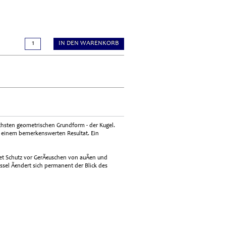
IN DEN WARENKORB
achsten geometrischen Grundform - der Kugel.
zu einem bemerkenswerten Resultat. Ein
tet Schutz vor GerÃ€uschen von auÃen und
ssel Ã€ndert sich permanent der Blick des