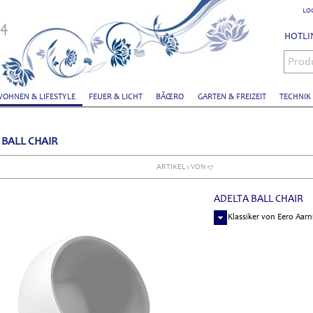
LO
HOTLIN
Prod
OHNEN & LIFESTYLE
FEUER & LICHT
BÃŒRO
GARTEN & FREIZEIT
TECHNIK
 BALL CHAIR
ARTIKEL 1 VON 17
ADELTA BALL CHAIR
der Klassiker von Eero Aarn