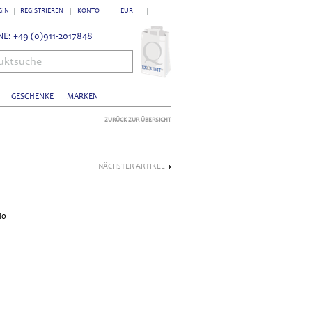
GIN
REGISTRIEREN
KONTO
EUR
E: +49 (0)911-2017848
uktsuche
GESCHENKE
MARKEN
ZURÜCK ZUR ÜBERSICHT
NÄCHSTER ARTIKEL
io