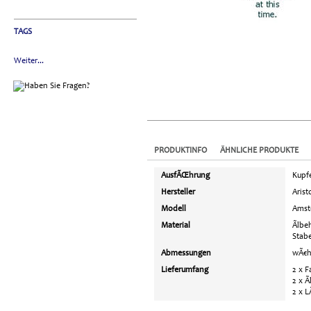
TAGS
Weiter...
PRODUKTINFO
ÄHNLICHE PRODUKTE
AusfÃŒhrung
Kupfe
Hersteller
Arist
Modell
Amst
Material
Ãlbe
Stabe
Abmessungen
wÃ€h
Lieferumfang
2 x 
2 x Ã
2 x 