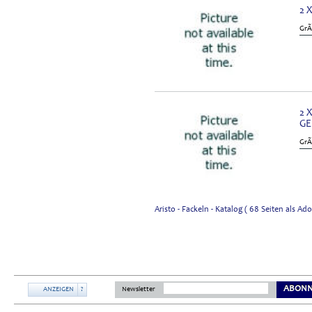
2 
GrÃ
2 
GE
GrÃ
Aristo - Fackeln - Katalog ( 68 Seiten als 
ABONN
ANZEIGEN
?
Newsletter