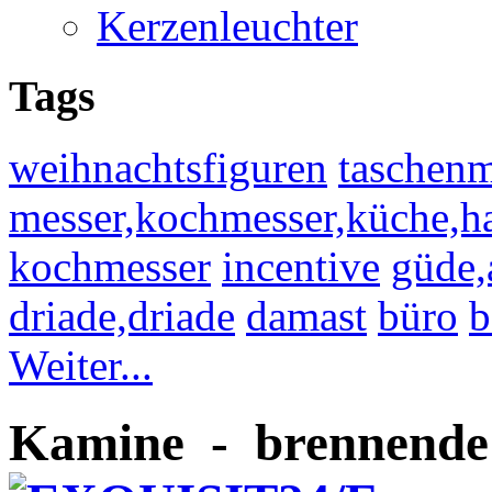
Kerzenleuchter
Tags
weihnachtsfiguren
taschenm
messer,kochmesser,küche,ha
kochmesser
incentive
güde,
driade,driade
damast
büro
b
Weiter...
Kamine - brennende 