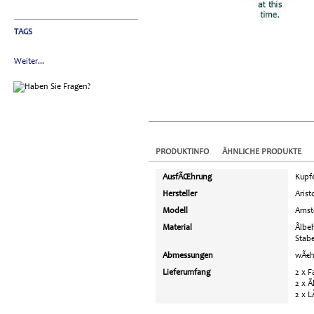
TAGS
Weiter...
PRODUKTINFO
ÄHNLICHE PRODUKTE
AusfÃŒhrung
Kupfe
Hersteller
Arist
Modell
Amst
Material
Ãlbe
Stabe
Abmessungen
wÃ€h
Lieferumfang
2 x 
2 x Ã
2 x 