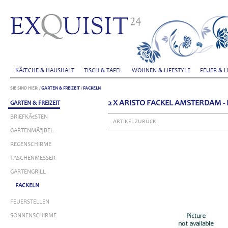
KÃŒCHE & HAUSHALT
TISCH & TAFEL
WOHNEN & LIFESTYLE
FEUER & L
SIE SIND HIER:
/
GARTEN & FREIZEIT
/
FACKELN
2 X ARISTO FACKEL AMSTERDAM -
GARTEN & FREIZEIT
BRIEFKÃ€STEN
ARTIKEL ZURÜCK
GARTENMÃ¶BEL
REGENSCHIRME
TASCHENMESSER
GARTENGRILL
FACKELN
FEUERSTELLEN
SONNENSCHIRME