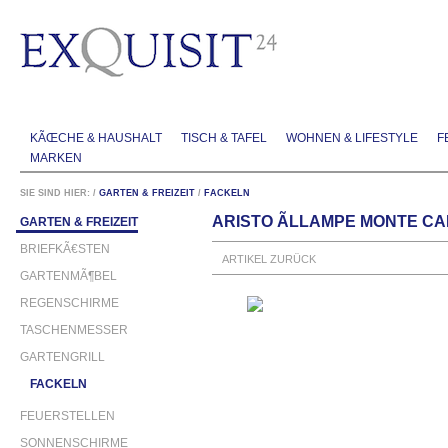
KÃŒCHE & HAUSHALT
TISCH & TAFEL
WOHNEN & LIFESTYLE
F
MARKEN
SIE SIND HIER:
/
GARTEN & FREIZEIT
/
FACKELN
ARISTO ÃLLAMPE MONTE C
GARTEN & FREIZEIT
BRIEFKÃ€STEN
ARTIKEL ZURÜCK
GARTENMÃ¶BEL
REGENSCHIRME
TASCHENMESSER
GARTENGRILL
FACKELN
FEUERSTELLEN
SONNENSCHIRME