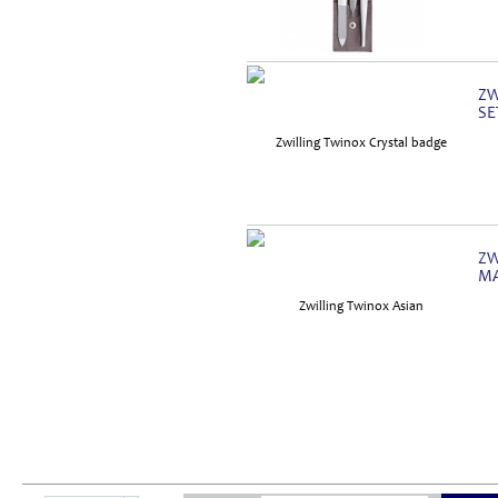
ZW
SE
ZW
MA