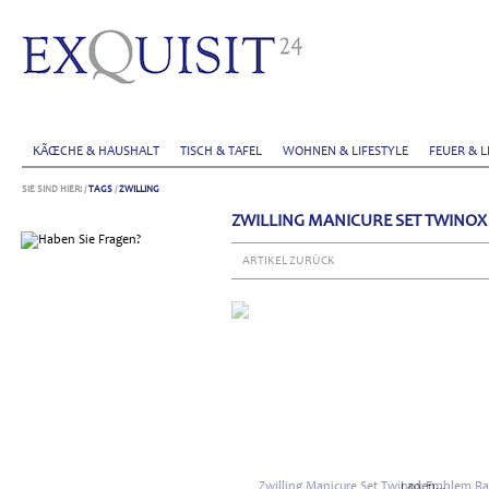
KÃŒCHE & HAUSHALT
TISCH & TAFEL
WOHNEN & LIFESTYLE
FEUER & L
SIE SIND HIER:
/
TAGS
/
ZWILLING
ZWILLING MANICURE SET TWINOX
ARTIKEL ZURÜCK
Laden...