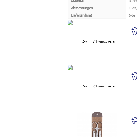
Material
Rahm
Abmessungen
LÃ€ng
Lieferumfang
6-teil
ZW
MA
ZW
MA
ZW
SE