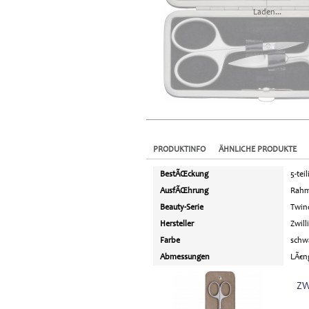
Laden...
PRODUKTINFO
ÄHNLICHE PRODUKTE
BestÃŒckung
5-teil
AusfÃŒhrung
Rahm
Beauty-Serie
Twin
Hersteller
Zwill
Farbe
schw
Abmessungen
LÃ€ng
ZW