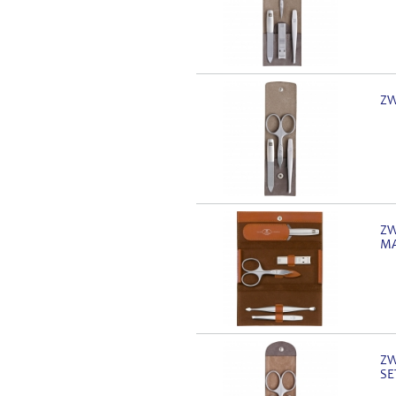
ZW
ZW
MA
ZW
SE