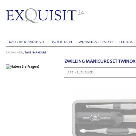
KÃŒCHE & HAUSHALT
TISCH & TAFEL
WOHNEN & LIFESTYLE
FEUER & L
SIE SIND HIER:
/
TAGS
/
MANICURE
ZWILLING MANICURE SET TWINOX
ARTIKEL ZURÜCK