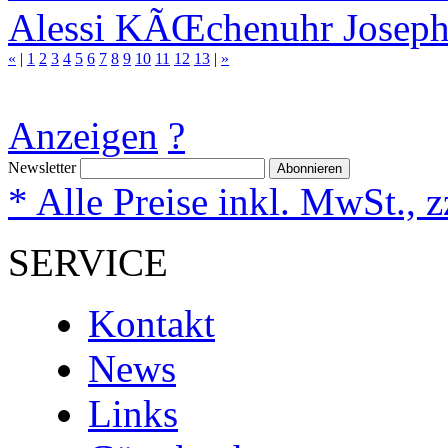
Alessi KÃŒchenuhr Joseph
«
|
1
2
3
4
5
6
7
8
9
10
11
12
13
|
»
Anzeigen
?
Newsletter
Abonnieren
* Alle Preise inkl. MwSt., 
SERVICE
Kontakt
News
Links