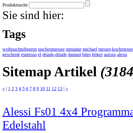
Produktsuche
Sie sind hier:
Tags
weihnachtsfiguren
taschenmesser
miniatur
michael
messer,kochmesser
geschenk
espresso
el
driade,driade
damast
büro
böker
aurora
alessi
Sitemap Artikel
(3184
«
|
1
2
3
4
5
6
7
8
9
10
11
12
13
|
»
Alessi Fs01 4x4 Programma 
Edelstahl