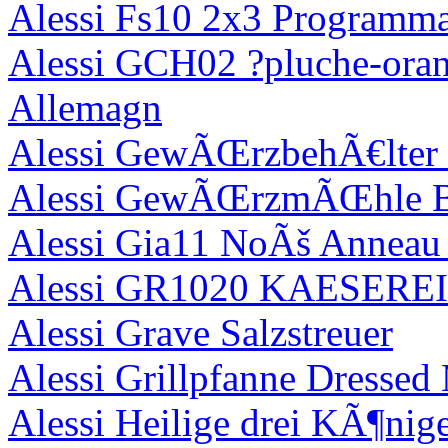
Alessi Fs10 2x3 Programma
Alessi GCH02 ?pluche-orang
Allemagn
Alessi GewÃŒrzbehÃ€lter
Alessi GewÃŒrzmÃŒhle B
Alessi Gia11 NoÃš Anneau 
Alessi GR1020 KAESE
Alessi Grave Salzstreuer
Alessi Grillpfanne Dressed
Alessi Heilige drei KÃ¶nig