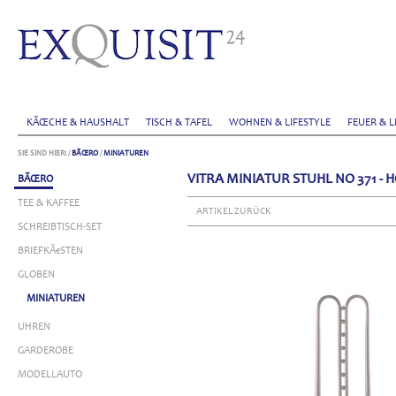
KÃŒCHE & HAUSHALT
TISCH & TAFEL
WOHNEN & LIFESTYLE
FEUER & L
SIE SIND HIER:
/
BÃŒRO
/
MINIATUREN
VITRA MINIATUR STUHL NO 371 -
BÃŒRO
TEE & KAFFEE
ARTIKEL ZURÜCK
SCHREIBTISCH-SET
BRIEFKÃ€STEN
GLOBEN
MINIATUREN
UHREN
GARDEROBE
MODELLAUTO