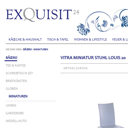
KÃŒCHE & HAUSHALT
TISCH & TAFEL
WOHNEN & LIFESTYLE
FEUER & L
SIE SIND HIER:
/
BÃŒRO
/
MINIATUREN
VITRA MINIATUR STUHL LOUIS 20
BÃŒRO
TEE & KAFFEE
ARTIKEL ZURÜCK
SCHREIBTISCH-SET
BRIEFKÃ€STEN
GLOBEN
MINIATUREN
UHREN
GARDEROBE
MODELLAUTO