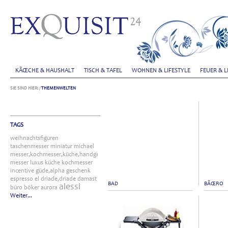
KÃŒCHE & HAUSHALT
TISCH & TAFEL
WOHNEN & LIFESTYLE
FEUER & L
SIE SIND HIER:
/
THEMENWELTEN
TAGS
weihnachtsfiguren
taschenmesser
miniatur
michael
messer,kochmesser,küche,handgefertigt
messer
luxus
küche
kochmesser
incentive
güde,alpha
geschenk
espresso
el
driade,driade
damast
BAD
BÃŒRO
alessi
büro
böker
aurora
Weiter...