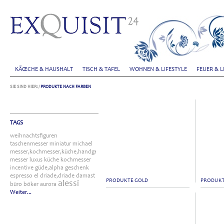
KÃŒCHE & HAUSHALT
TISCH & TAFEL
WOHNEN & LIFESTYLE
FEUER & L
SIE SIND HIER:
/
PRODUKTE NACH FARBEN
TAGS
weihnachtsfiguren
taschenmesser
miniatur
michael
messer,kochmesser,küche,handgefertigt
messer
luxus
küche
kochmesser
incentive
güde,alpha
geschenk
espresso
el
driade,driade
damast
PRODUKTE GOLD
PRODUK
alessi
büro
böker
aurora
Weiter...