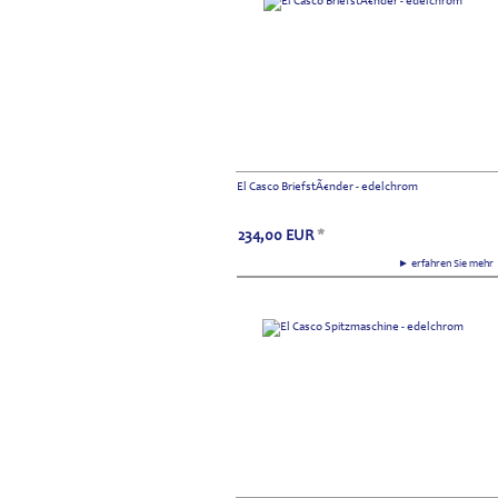
El Casco BriefstÃ€nder - edelchrom
234,00
EUR
*
► erfahren Sie meh