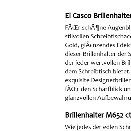
El Casco Brillenhalt
FÃŒr schÃ¶ne Augenbli
stilvollen Schreibtisch
Gold, glÃ€nzendes Edelc
dieser Brillenhalter der
der jeder wertvollen Bri
dem Schreibtisch bietet.
exquisite Designerbrill
fÃŒr den Scharfblick un
glanzvollen Aufbewahrung
Brillenhalter M652 ct
Wie jedes der edlen Schr