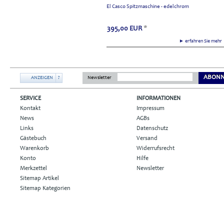
El Casco Spitzmaschine - edelchrom
395,00
EUR
*
► erfahren Sie meh
ABONN
ANZEIGEN
?
Newsletter
SERVICE
INFORMATIONEN
Kontakt
Impressum
News
AGBs
Links
Datenschutz
Gästebuch
Versand
Warenkorb
Widerrufsrecht
Konto
Hilfe
Merkzettel
Newsletter
Sitemap Artikel
Sitemap Kategorien