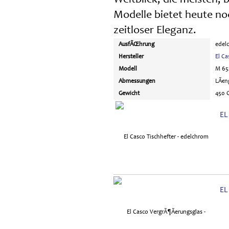
Modelle bietet heute noc
zeitloser Eleganz.
AusfÃŒhrung
edel
Hersteller
El Ca
Modell
M 65
Abmessungen
LÃ€ng
Gewicht
450 
EL
EL