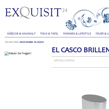
KÃŒCHE & HAUSHALT
TISCH & TAFEL
WOHNEN & LIFESTYLE
FEUER & L
SIE SIND HIER:
/
NACH MARKE
/
EL CASCO
EL CASCO BRILLE
ARTIKEL ZURÜCK